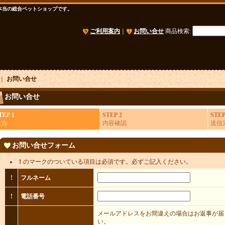
本当の総合ペットショップです。
ご利用案内
｜
お問い合せ
商品検索
:
｜
お問い合せ
お問い合せ
TEP 1
STEP 2
STEP
入力
内容確認
送信
お問い合せフォーム
！
のマークのついている項目は必須です。必ずご記入ください。
!
フルネーム
!
電話番号
メールアドレスをお間違えの場合はお返事が届
い。