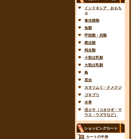
インドネシア おもち
ゃ
食虫植物
魚類
甲殻類・貝類
爬虫類
両生類
小型ほ乳類
大型ほ乳類
鳥
昆虫
カタツムリ・ナメクジ
ゴキブリ
水草
活エサ（コオロギ・マ
ウス・ウズラなど）
ショッピングカート
カートの中身