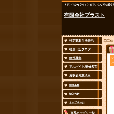
ミジンコからライオンまで、なんでも揃う
有限会社プラスト
ホーム
特定商取引法表示
徒然日記ブログ
物件募集
S
アルバイト/研修希望
お取引同意項目
物件募集
輸入代行
トップページ
商品カテゴリ一覧