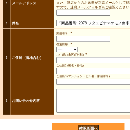
また、弊店からのお返事が迷惑メールとして処
!
メールアドレス
すので、迷惑メールフォルダもご確認ください
!
件名
*
郵便番号 :
*
都道府県 :
*
ご住所1
(市区町村郡):
!
ご住所（番地含む）
ご住所2
(町名・番地):
ご住所3
(マンション・ビル名・部屋番号):
!
お問い合わせ内容