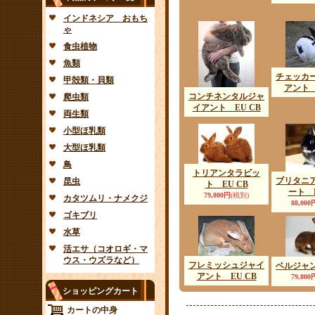
インドネシア おもち
ゃ
食虫植物
魚類
チェッカ
甲殻類・貝類
アント 
コンチネンタルジャ
爬虫類
イアント EU CB
両生類
小型ほ乳類
大型ほ乳類
鳥
トリアンタラビッ
ブリタニ
昆虫
ト EU CB
ート E
79,800円
(税別)
カタツムリ・ナメクジ
88,000
ゴキブリ
水草
活エサ（コオロギ・マ
ウス・ウズラなど）
フレミッシュジャイ
ベルジャ
アント EU CB
79,800
ショッピングカート
カートの中身