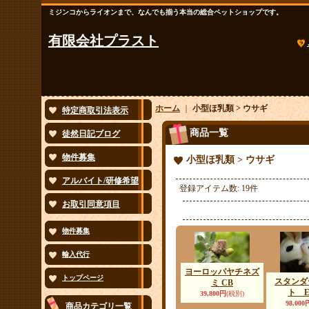
ミジンコからライオンまで、なんでも揃う本当の総合ペットショップです。
有限会社プラスト
ホーム
｜
小型ほ乳類 > ウサギ
特定商取引法表示
商品一覧
徒然日記ブログ
物件募集
小型ほ乳類 > ウサギ
アルバイト/研修希望
登録アイテム数
:
19件
お取引同意項目
物件募集
輸入代行
ヨーロッパヤチネズ
トップページ
スタンダ
ミ CB
ト E
39,800円
(税別)
98,000
商品カテゴリ一覧