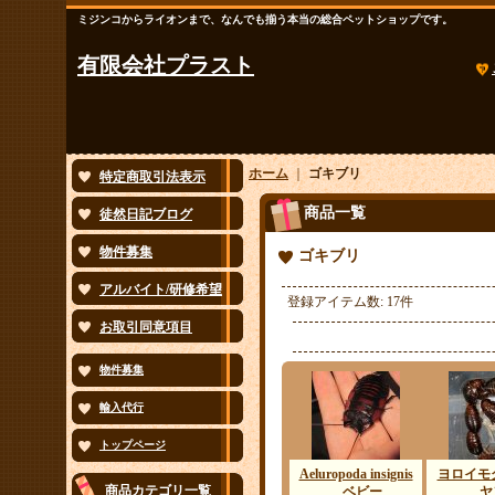
ミジンコからライオンまで、なんでも揃う本当の総合ペットショップです。
有限会社プラスト
ホーム
｜
ゴキブリ
特定商取引法表示
商品一覧
徒然日記ブログ
物件募集
ゴキブリ
アルバイト/研修希望
登録アイテム数
:
17件
お取引同意項目
物件募集
輸入代行
トップページ
Aeluropoda insignis
ヨロイモ
商品カテゴリ一覧
ベビー
ヤ