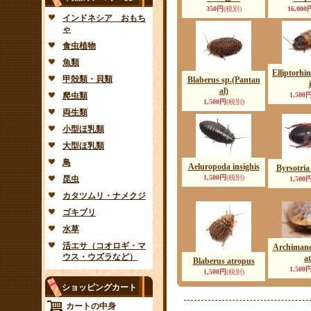
350円
(税別)
16,000
インドネシア おもち
ゃ
食虫植物
魚類
Elliptorhi
甲殻類・貝類
Blaberus sp.(Pantan
i
al)
爬虫類
1,500
1,500円
(税別)
両生類
小型ほ乳類
大型ほ乳類
鳥
Aeluropoda insighis
Byrsotria
1,500円
(税別)
昆虫
1,500
カタツムリ・ナメクジ
ゴキブリ
水草
活エサ（コオロギ・マ
Archimandr
ウス・ウズラなど）
a
Blaberus atropus
1,500
1,500円
(税別)
ショッピングカート
カートの中身