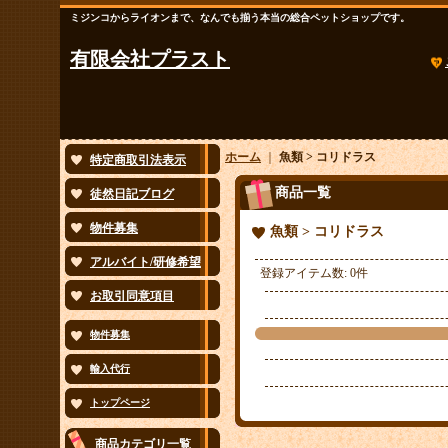
ミジンコからライオンまで、なんでも揃う本当の総合ペットショップです。
有限会社プラスト
ホーム
｜
魚類 > コリドラス
特定商取引法表示
商品一覧
徒然日記ブログ
物件募集
魚類 > コリドラス
アルバイト/研修希望
登録アイテム数
:
0件
お取引同意項目
物件募集
輸入代行
トップページ
商品カテゴリ一覧