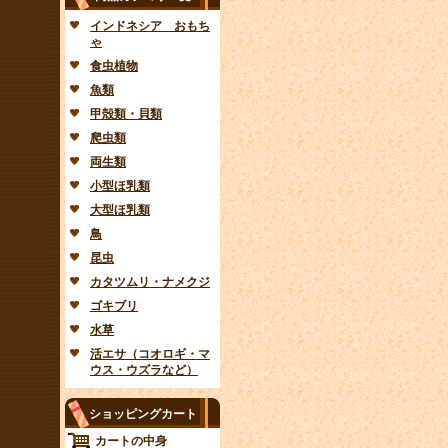
インドネシア おもち
ゃ
食虫植物
魚類
甲殻類・貝類
爬虫類
両生類
小型ほ乳類
大型ほ乳類
鳥
昆虫
カタツムリ・ナメクジ
ゴキブリ
水草
活エサ（コオロギ・マ
ウス・ウズラなど）
ショッピングカート
カートの中身