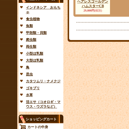
ヘアレスゴールデン
ハムスターCB
インドネシア おもち
29,800円
(税別)
ゃ
食虫植物
魚類
甲殻類・貝類
爬虫類
両生類
小型ほ乳類
大型ほ乳類
鳥
昆虫
カタツムリ・ナメクジ
ゴキブリ
水草
活エサ（コオロギ・マ
ウス・ウズラなど）
ショッピングカート
カートの中身