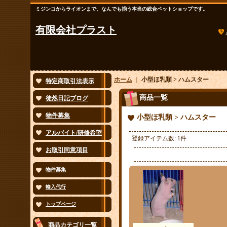
ミジンコからライオンまで、なんでも揃う本当の総合ペットショップです。
有限会社プラスト
ホーム
｜
小型ほ乳類 > ハムスター
特定商取引法表示
商品一覧
徒然日記ブログ
物件募集
小型ほ乳類 > ハムスター
アルバイト/研修希望
登録アイテム数
:
1件
お取引同意項目
物件募集
輸入代行
トップページ
商品カテゴリ一覧