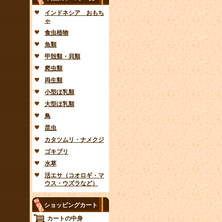
インドネシア おもち
ゃ
食虫植物
魚類
甲殻類・貝類
爬虫類
両生類
小型ほ乳類
大型ほ乳類
鳥
昆虫
カタツムリ・ナメクジ
ゴキブリ
水草
活エサ（コオロギ・マ
ウス・ウズラなど）
ショッピングカート
カートの中身