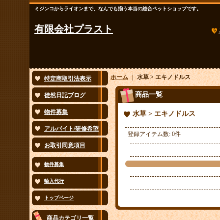
ミジンコからライオンまで、なんでも揃う本当の総合ペットショップです。
有限会社プラスト
ホーム
｜
水草 > エキノドルス
特定商取引法表示
商品一覧
徒然日記ブログ
物件募集
水草 > エキノドルス
アルバイト/研修希望
登録アイテム数
:
0件
お取引同意項目
物件募集
輸入代行
トップページ
商品カテゴリ一覧