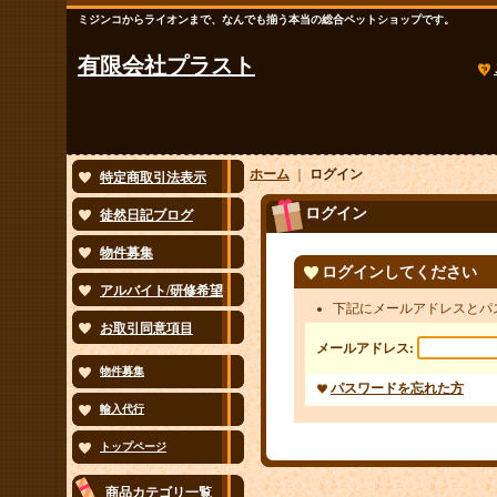
ミジンコからライオンまで、なんでも揃う本当の総合ペットショップです。
有限会社プラスト
ホーム
｜
ログイン
特定商取引法表示
ログイン
徒然日記ブログ
物件募集
ログインしてください
アルバイト/研修希望
下記にメールアドレスとパ
お取引同意項目
メールアドレス:
物件募集
パスワードを忘れた方
輸入代行
トップページ
商品カテゴリ一覧