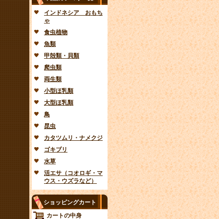
インドネシア おもち
ゃ
食虫植物
魚類
甲殻類・貝類
爬虫類
両生類
小型ほ乳類
大型ほ乳類
鳥
昆虫
カタツムリ・ナメクジ
ゴキブリ
水草
活エサ（コオロギ・マ
ウス・ウズラなど）
ショッピングカート
カートの中身