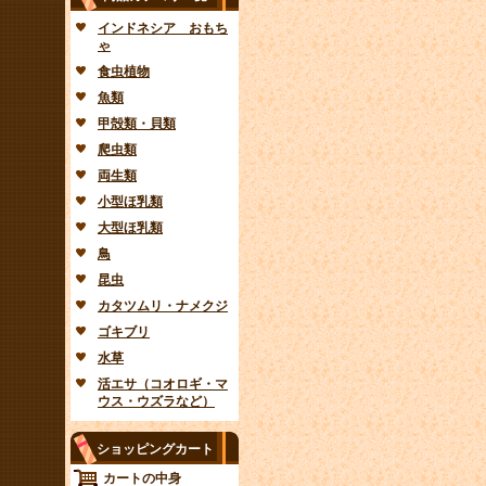
インドネシア おもち
ゃ
食虫植物
魚類
甲殻類・貝類
爬虫類
両生類
小型ほ乳類
大型ほ乳類
鳥
昆虫
カタツムリ・ナメクジ
ゴキブリ
水草
活エサ（コオロギ・マ
ウス・ウズラなど）
ショッピングカート
カートの中身