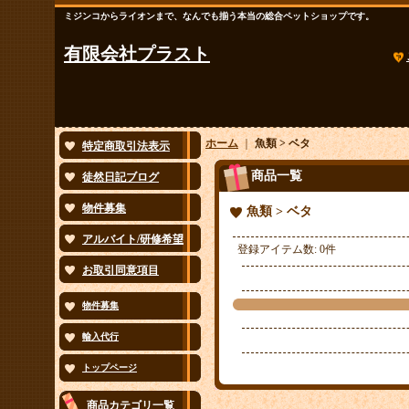
ミジンコからライオンまで、なんでも揃う本当の総合ペットショップです。
有限会社プラスト
ホーム
｜
魚類 > ベタ
特定商取引法表示
商品一覧
徒然日記ブログ
物件募集
魚類 > ベタ
アルバイト/研修希望
登録アイテム数
:
0件
お取引同意項目
物件募集
輸入代行
トップページ
商品カテゴリ一覧