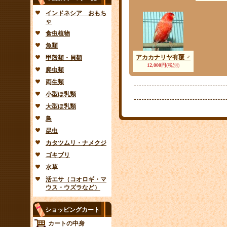
インドネシア おもち
ゃ
食虫植物
魚類
アカカナリヤ有覆 ♂
甲殻類・貝類
12,000円
(税別)
爬虫類
両生類
小型ほ乳類
大型ほ乳類
鳥
昆虫
カタツムリ・ナメクジ
ゴキブリ
水草
活エサ（コオロギ・マ
ウス・ウズラなど）
ショッピングカート
カートの中身