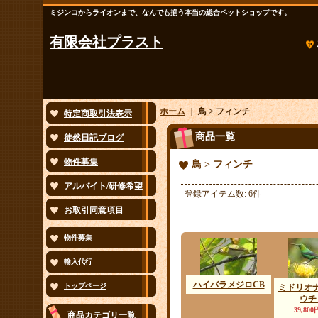
ミジンコからライオンまで、なんでも揃う本当の総合ペットショップです。
有限会社プラスト
ホーム
｜
鳥 > フィンチ
特定商取引法表示
商品一覧
徒然日記ブログ
物件募集
鳥 > フィンチ
アルバイト/研修希望
登録アイテム数
:
6件
お取引同意項目
物件募集
輸入代行
ハイバラメジロCB
トップページ
ミドリオ
ウチ
39,800
商品カテゴリ一覧