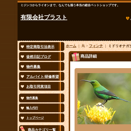
ミジンコからライオンまで、なんでも揃う本当の総合ペットショップです。
有限会社プラスト
ホーム
｜ 鳥 >
フィンチ
｜
ミドリオナガ
特定商取引法表示
商品詳細
徒然日記ブログ
物件募集
アルバイト/研修希望
お取引同意項目
物件募集
輸入代行
トップページ
商品カテゴリ一覧