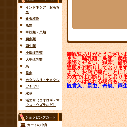
インドネシア おもち
ゃ
食虫植物
魚類
甲殻類・貝類
爬虫類
両生類
小型ほ乳類
御観覧ありがとうござい
また、哺乳類、鳥類、爬
大型ほ乳類
相談ください。現在、研
鳥
通販をお断りしておりま
よう、お店で観たことに
昆虫
の方ではお断りしており
カタツムリ・ナメクジ
ップへは送れる場合もご
観賞魚、昆虫、奇蟲、両
ゴキブリ
水草
活エサ（コオロギ・マ
ウス・ウズラなど）
ショッピングカート
カートの中身