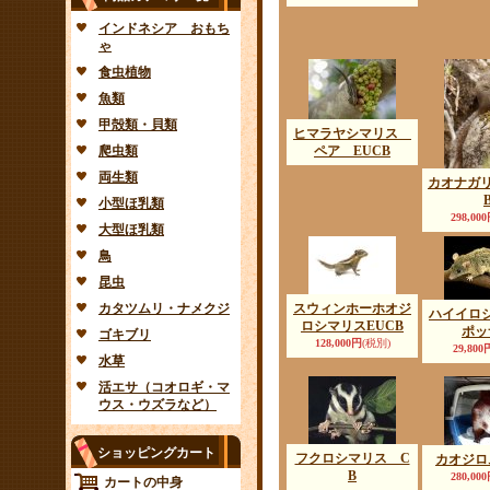
インドネシア おもち
ゃ
食虫植物
魚類
甲殻類・貝類
ヒマラヤシマリス
爬虫類
ペア EUCB
両生類
カオナガリ
小型ほ乳類
298,00
大型ほ乳類
鳥
昆虫
カタツムリ・ナメクジ
スウィンホーホオジ
ハイイロ
ロシマリスEUCB
ポッ
ゴキブリ
128,000円
(税別)
29,800
水草
活エサ（コオロギ・マ
ウス・ウズラなど）
ショッピングカート
フクロシマリス C
カオジロ
B
280,00
カートの中身