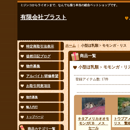
ミジンコからライオンまで、なんでも揃う本当の総合ペットショップです。
有限会社プラスト
ホーム
｜
小型ほ乳類 > モモンガ・リス
特定商取引法表示
商品一覧
徒然日記ブログ
物件募集
小型ほ乳類 > モモンガ・リ
アルバイト/研修希望
登録アイテム数
:
17件
お取引同意項目
物件募集
輸入代行
トップページ
キタアメリカオオモ
トウブア
モンガCB メス
リス 繫
セール
商品カテゴリ一覧