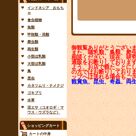
インドネシア おもち
ゃ
食虫植物
魚類
甲殻類・貝類
爬虫類
御観覧ありがとうござい
両生類
また、哺乳類、鳥類、爬
小型ほ乳類
相談ください。現在、研
通販をお断りしておりま
大型ほ乳類
よう、お店で観たことに
鳥
の方ではお断りしており
ップへは送れる場合もご
昆虫
観賞魚、昆虫、奇蟲、両
カタツムリ・ナメクジ
ゴキブリ
水草
活エサ（コオロギ・マ
ウス・ウズラなど）
ショッピングカート
カートの中身