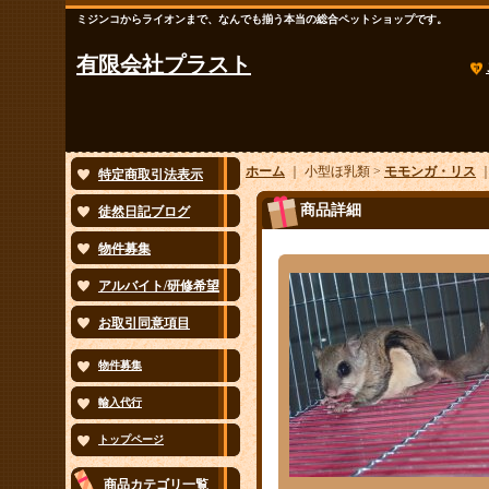
ミジンコからライオンまで、なんでも揃う本当の総合ペットショップです。
有限会社プラスト
ホーム
｜ 小型ほ乳類 >
モモンガ・リス
特定商取引法表示
商品詳細
徒然日記ブログ
物件募集
アルバイト/研修希望
お取引同意項目
物件募集
輸入代行
トップページ
商品カテゴリ一覧