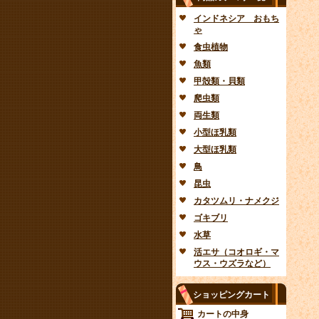
インドネシア おもち
ゃ
食虫植物
魚類
甲殻類・貝類
爬虫類
両生類
小型ほ乳類
大型ほ乳類
鳥
昆虫
カタツムリ・ナメクジ
ゴキブリ
水草
活エサ（コオロギ・マ
ウス・ウズラなど）
ショッピングカート
カートの中身