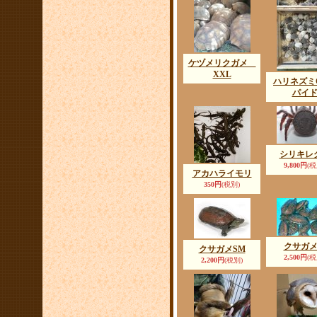
ケヅメリクガメ
XXL
ハリネズ
パイ
シリキレ
9,800円
(税
アカハライモリ
350円
(税別)
クサガ
クサガメSM
2,500円
(税
2,200円
(税別)