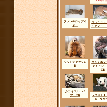
1,980円
(税
フレンチロップイ
フレミッシ
ヤー
イアント E
ウッドチャックC
コンチネン
B
ャイアント
CB
カコミスル ペ
フクロモモ
ア CB
B リュ