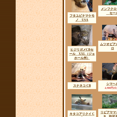
メンフクロ
セー
フタユビナマケモ
ノ USA
ムツオビア
ロ
ヒジリガメCBセ
ール XXL（ジョ
ホール州）
シマヘ
スナネコ CB
4,980円
(税
リビアヤマ
キタコアリクイ C
B 許可