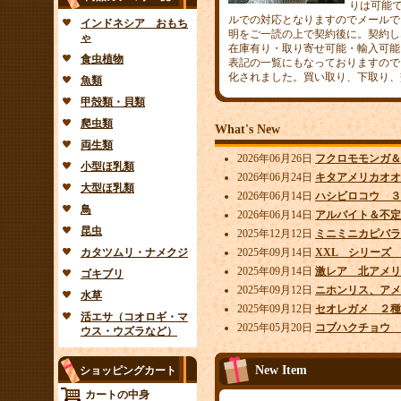
りは可能
ルでの対応となりますのでメールで
インドネシア おもち
明をご一読の上で契約後に。契約し
ゃ
在庫有り・取り寄せ可能・輸入可能
食虫植物
表記の一覧にもなっておりますので
化されました。買い取り、下取り、
魚類
甲殻類・貝類
爬虫類
What's New
両生類
2026年06月26日
フクロモモンガ＆
小型ほ乳類
2026年06月24日
キタアメリカオオ
大型ほ乳類
2026年06月14日
ハシビロコウ ３
鳥
2026年06月14日
アルバイト＆不定
昆虫
2025年12月12日
ミニミニカピバラ
カタツムリ・ナメクジ
2025年09月14日
XXL シリーズ
2025年09月14日
激レア 北アメリ
ゴキブリ
2025年09月12日
ニホンリス、アメ
水草
2025年09月12日
セオレガメ ２種
活エサ（コオロギ・マ
2025年05月20日
コブハクチョウ 
ウス・ウズラなど）
New Item
ショッピングカート
カートの中身