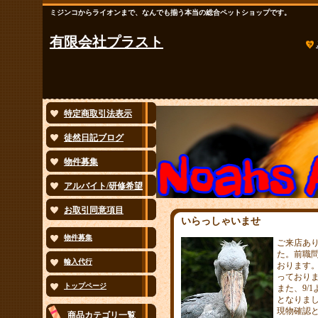
ミジンコからライオンまで、なんでも揃う本当の総合ペットショップです。
有限会社プラスト
特定商取引法表示
徒然日記ブログ
物件募集
アルバイト/研修希望
お取引同意項目
いらっしゃいませ
物件募集
ご来店あり
た。前職
輸入代行
おります
っており
トップページ
また、9/
となりま
現物確認
商品カテゴリ一覧