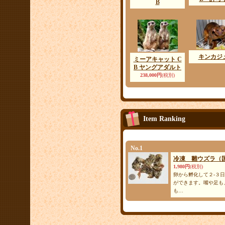
B
キンカジ
ミーアキャット C
B ヤングアダルト
238,000円
(税別)
Item Ranking
No.1
冷凍 雛ウズラ（国
1,980円
(税別)
卵から孵化して２-３
ができます。嘴や足も
も…