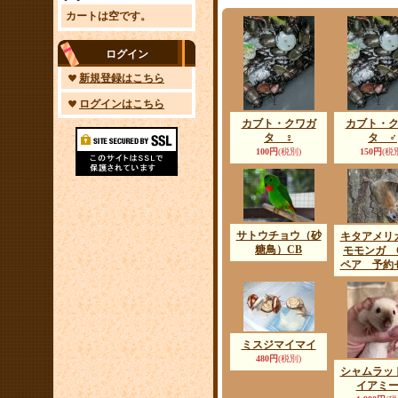
カートは空です。
ログイン
新規登録はこちら
ログインはこちら
カブト・クワガ
カブト・
タ ♀
タ ♂
100円
(税別)
150円
(税
サトウチョウ（砂
キタアメリ
糖鳥）CB
モモンガ
ペア 予約
ミスジマイマイ
480円
(税別)
シャムラッ
イアミ