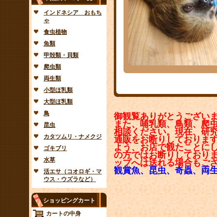
インドネシア おもち
ゃ
食虫植物
魚類
甲殻類・貝類
爬虫類
両生類
小型ほ乳類
大型ほ乳類
鳥
御観覧ありがとうござい
また、哺乳類、鳥類、爬
昆虫
相談ください。現在、研
カタツムリ・ナメクジ
通販をお断りしておりま
よう、お店で観たことに
ゴキブリ
の方ではお断りしており
水草
ップへは送れる場合もご
観賞魚、昆虫、奇蟲、両
活エサ（コオロギ・マ
ウス・ウズラなど）
ショッピングカート
カートの中身