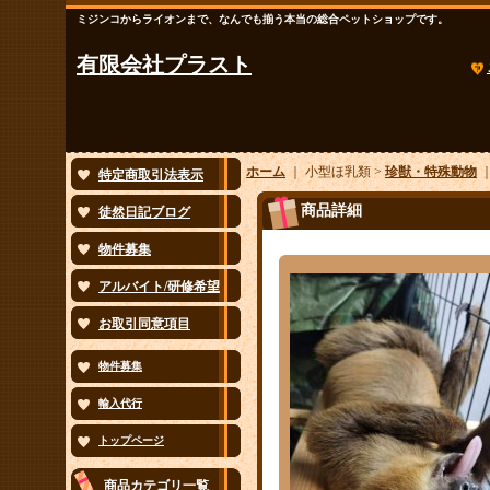
ミジンコからライオンまで、なんでも揃う本当の総合ペットショップです。
有限会社プラスト
ホーム
｜ 小型ほ乳類 >
珍獣・特殊動物
特定商取引法表示
商品詳細
徒然日記ブログ
物件募集
アルバイト/研修希望
お取引同意項目
物件募集
輸入代行
トップページ
商品カテゴリ一覧