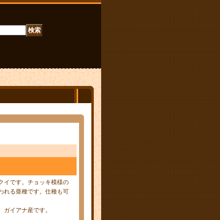
。
クイです。チョッキ模様の
われる亜種です。仕種も可
。ガイアナ産です。