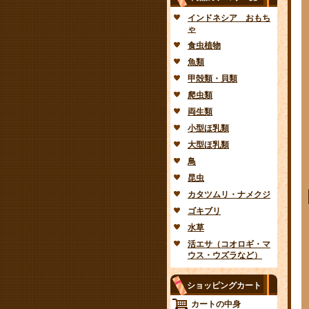
インドネシア おもち
ゃ
食虫植物
魚類
甲殻類・貝類
爬虫類
両生類
小型ほ乳類
大型ほ乳類
鳥
昆虫
カタツムリ・ナメクジ
ゴキブリ
水草
活エサ（コオロギ・マ
ウス・ウズラなど）
ショッピングカート
カートの中身