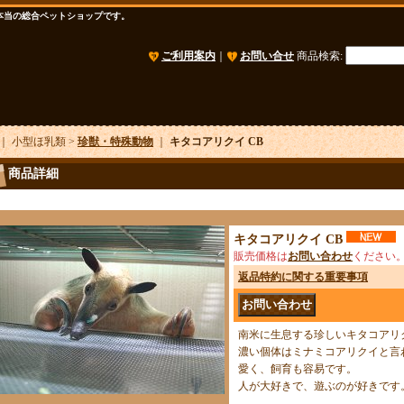
本当の総合ペットショップです。
ご利用案内
｜
お問い合せ
商品検索
:
｜ 小型ほ乳類 >
珍獣・特殊動物
｜
キタコアリクイ CB
商品詳細
キタコアリクイ CB
販売価格は
お問い合わせ
ください
返品特約に関する重要事項
南米に生息する珍しいキタコアリ
濃い個体はミナミコアリクイと言
愛く、飼育も容易です。
人が大好きで、遊ぶのが好きです