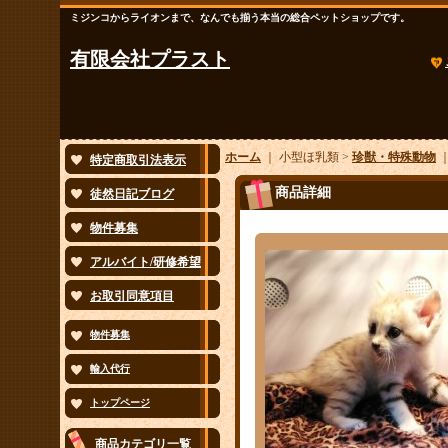
ミジンコからライオンまで、なんでも揃う本当の総合ペットショップです。
有限会社プラスト
ホーム
｜ 小型ほ乳類 >
珍獣・特殊動物
特定商取引法表示
商品詳細
徒然日記ブログ
物件募集
アルバイト/研修希望
お取引同意項目
物件募集
輸入代行
トップページ
商品カテゴリ一覧