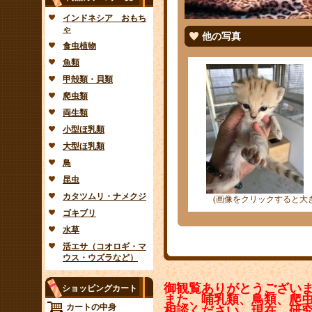
インドネシア おもち
ゃ
他の写真
食虫植物
魚類
甲殻類・貝類
爬虫類
両生類
小型ほ乳類
大型ほ乳類
鳥
昆虫
カタツムリ・ナメクジ
(画像をクリックすると大
ゴキブリ
水草
活エサ（コオロギ・マ
ウス・ウズラなど）
御観覧ありがとうござい
ショッピングカート
また、哺乳類、鳥類、爬
カートの中身
相談ください。現在、研