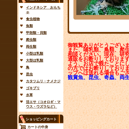
インドネシア おもち
ゃ
食虫植物
魚類
甲殻類・貝類
爬虫類
御観覧ありがとうござい
両生類
また、哺乳類、鳥類、爬
小型ほ乳類
相談ください。現在、研
通販をお断りしておりま
大型ほ乳類
よう、お店で観たことに
鳥
の方ではお断りしており
ップへは送れる場合もご
昆虫
観賞魚、昆虫、奇蟲、両
カタツムリ・ナメクジ
ゴキブリ
水草
活エサ（コオロギ・マ
ウス・ウズラなど）
ショッピングカート
カートの中身