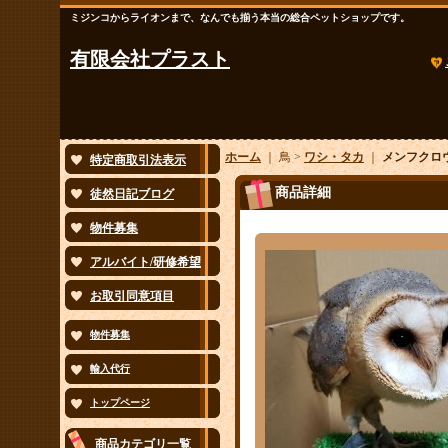
ミジンコからライオンまで、なんでも揃う本当の総合ペットショップです。
有限会社プラスト
ホーム
｜ 鳥 >
ワシ・タカ
｜
メンフクロ
特定商取引法表示
商品詳細
徒然日記ブログ
物件募集
アルバイト/研修希望
お取引同意項目
物件募集
輸入代行
トップページ
商品カテゴリ一覧