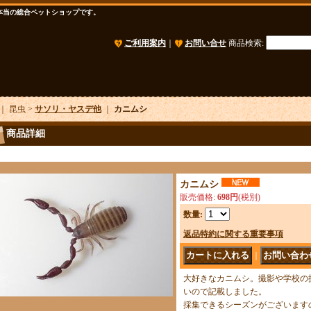
本当の総合ペットショップです。
ご利用案内
｜
お問い合せ
商品検索
:
｜ 昆虫 >
サソリ・ヤスデ他
｜
カニムシ
商品詳細
カニムシ
販売価格
:
698円
(税別)
数量
:
返品特約に関する重要事項
｜
大好きなカニムシ。撮影や学校の
いので記載しました。
採集できるシーズンがございます