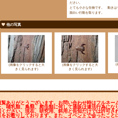
ださい。
とても小さな生物です。 動きは
面白い行動を取ります。
他の写真
(画像をクリックすると大
(画像をクリックすると大
きく見られます)
きく見られます)
観覧ありがとうございます。お問い合わせ時はフルネー
た、哺乳類、鳥類、爬虫類に何して通販は違法行為にな
談ください。現在、研究用、餌用と告知だけでは許可さ
販をお断りしております。また、イベントで会ったこと