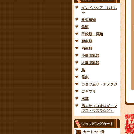
インドネシア おもち
ゃ
食虫植物
魚類
甲殻類・貝類
爬虫類
両生類
小型ほ乳類
大型ほ乳類
鳥
昆虫
カタツムリ・ナメクジ
ゴキブリ
水草
活エサ（コオロギ・マ
ウス・ウズラなど）
御
ま
ショッピングカート
相
通
カートの中身