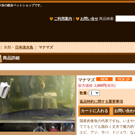
本当の総合ペットショップです。
ご利用案内
｜
お問い合せ
商品検索
:
｜ 魚類 >
日本淡水魚
｜
マナマズ
商品詳細
マナマズ
販売価格
:
2,000円
(税別)
数量
:
返品特約に関する重要事項
｜
国産肉食魚の代表ですね。いまや
ててもとても面白く丈夫で魅力的
エビ、アジ、サバ、ドジョウ、な