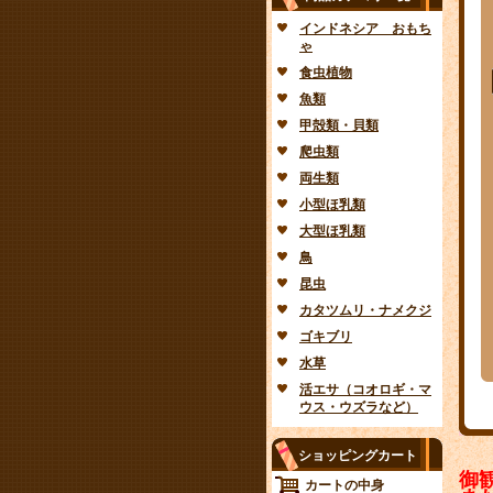
インドネシア おもち
ゃ
食虫植物
魚類
甲殻類・貝類
爬虫類
両生類
小型ほ乳類
大型ほ乳類
鳥
昆虫
カタツムリ・ナメクジ
ゴキブリ
水草
活エサ（コオロギ・マ
ウス・ウズラなど）
ショッピングカート
御
カートの中身