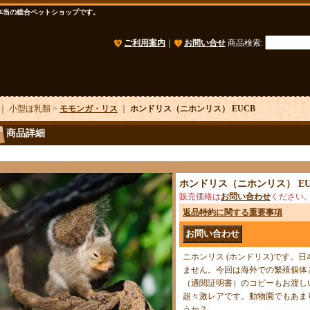
本当の総合ペットショップです。
ご利用案内
｜
お問い合せ
商品検索
:
｜ 小型ほ乳類 >
モモンガ・リス
｜
ホンドリス（ニホンリス） EUCB
商品詳細
ホンドリス（ニホンリス） EU
販売価格は
お問い合わせ
ください
返品特約に関する重要事項
ニホンリス (ホンドリス)です。
ません。今回は海外での繁殖個体
（通関証明書）のコピーもお渡し
超々激レアです。動物園でもあま
うか？