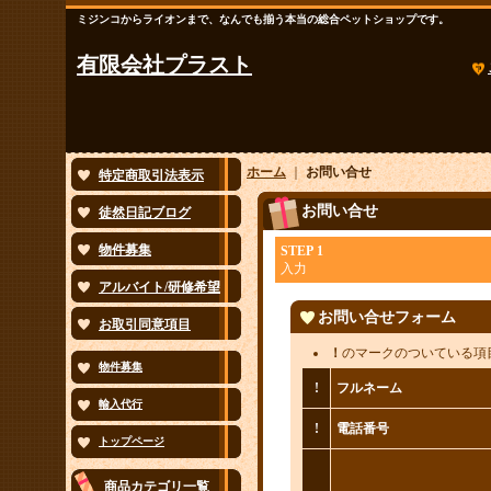
ミジンコからライオンまで、なんでも揃う本当の総合ペットショップです。
有限会社プラスト
ホーム
｜
お問い合せ
特定商取引法表示
お問い合せ
徒然日記ブログ
物件募集
STEP 1
入力
アルバイト/研修希望
お問い合せフォーム
お取引同意項目
！
のマークのついている項
物件募集
!
フルネーム
輸入代行
!
電話番号
トップページ
商品カテゴリ一覧