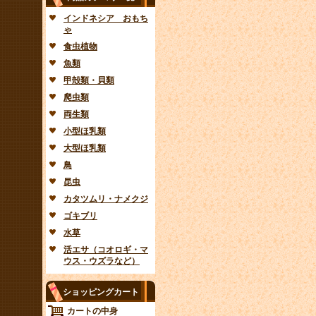
インドネシア おもち
ゃ
食虫植物
魚類
甲殻類・貝類
爬虫類
両生類
小型ほ乳類
大型ほ乳類
鳥
昆虫
カタツムリ・ナメクジ
ゴキブリ
水草
活エサ（コオロギ・マ
ウス・ウズラなど）
ショッピングカート
カートの中身