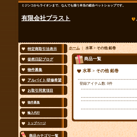
ミジンコからライオンまで、なんでも揃う本当の総合ペットショップです。
有限会社プラスト
ホーム
｜
水草 > その他 鉛巻
特定商取引法表示
商品一覧
徒然日記ブログ
物件募集
水草 > その他 鉛巻
アルバイト/研修希望
登録アイテム数
:
0件
お取引同意項目
物件募集
輸入代行
トップページ
商品カテゴリ一覧