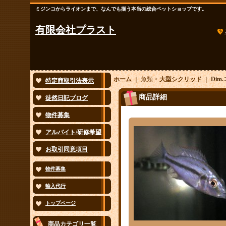
ミジンコからライオンまで、なんでも揃う本当の総合ペットショップです。
有限会社プラスト
ホーム
｜ 魚類 >
大型シクリッド
｜
Di
特定商取引法表示
商品詳細
徒然日記ブログ
物件募集
アルバイト/研修希望
お取引同意項目
物件募集
輸入代行
トップページ
商品カテゴリ一覧