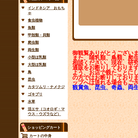
インドネシア おもち
ゃ
食虫植物
魚類
甲殻類・貝類
爬虫類
両生類
御観覧ありがとうござい
また、哺乳類、鳥類、爬
小型ほ乳類
相談ください。現在、研
大型ほ乳類
通販をお断りしておりま
よう、お店で観たことに
鳥
の方ではお断りしており
昆虫
ップへは送れる場合もご
観賞魚、昆虫、奇蟲、両
カタツムリ・ナメクジ
ゴキブリ
水草
活エサ（コオロギ・マ
ウス・ウズラなど）
ショッピングカート
カートの中身