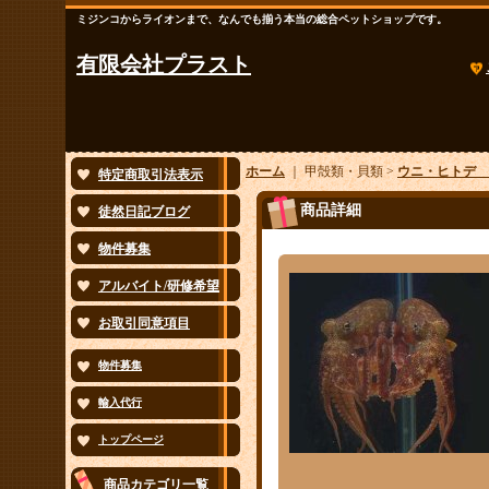
ミジンコからライオンまで、なんでも揃う本当の総合ペットショップです。
有限会社プラスト
ホーム
｜ 甲殻類・貝類 >
ウニ・ヒトデ 
特定商取引法表示
商品詳細
徒然日記ブログ
物件募集
アルバイト/研修希望
お取引同意項目
物件募集
輸入代行
トップページ
商品カテゴリ一覧