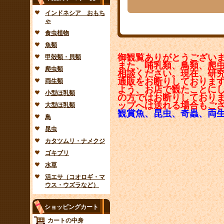
インドネシア おもち
ゃ
食虫植物
魚類
御観覧ありがとうござい
甲殻類・貝類
また、哺乳類、鳥類、爬
爬虫類
相談ください。現在、研
通販をお断りしておりま
両生類
よう、お店で観たことに
小型ほ乳類
の方ではお断りしており
ップへは送れる場合もご
大型ほ乳類
観賞魚、昆虫、奇蟲、両
鳥
昆虫
カタツムリ・ナメクジ
ゴキブリ
水草
活エサ（コオロギ・マ
ウス・ウズラなど）
ショッピングカート
カートの中身