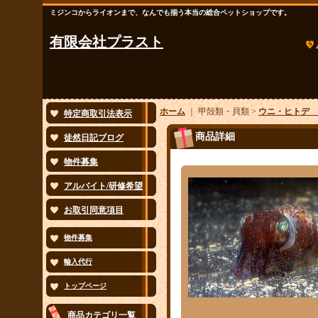
ミジンコからライオンまで、なんでも揃う本当の総合ペットショップです。
有限会社プラスト
ホーム
｜ 甲殻類・貝類 >
ウニ・ヒトデ 
特定商取引法表示
商品詳細
徒然日記ブログ
物件募集
アルバイト/研修希望
お取引同意項目
物件募集
輸入代行
トップページ
商品カテゴリ一覧