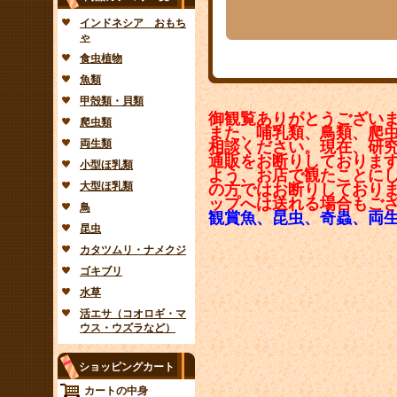
インドネシア おもち
ゃ
食虫植物
魚類
甲殻類・貝類
御観覧ありがとうござい
爬虫類
また、哺乳類、鳥類、爬
両生類
相談ください。現在、研
通販をお断りしておりま
小型ほ乳類
よう、お店で観たことに
大型ほ乳類
の方ではお断りしており
ップへは送れる場合もご
鳥
観賞魚、昆虫、奇蟲、両
昆虫
カタツムリ・ナメクジ
ゴキブリ
水草
活エサ（コオロギ・マ
ウス・ウズラなど）
ショッピングカート
カートの中身