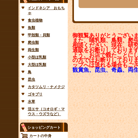
インドネシア おもち
ゃ
食虫植物
魚類
御観覧ありがとうござい
甲殻類・貝類
また、哺乳類、鳥類、爬
爬虫類
相談ください。現在、研
通販をお断りしておりま
両生類
よう、お店で観たことに
小型ほ乳類
の方ではお断りしており
ップへは送れる場合もご
大型ほ乳類
観賞魚、昆虫、奇蟲、両
鳥
昆虫
カタツムリ・ナメクジ
ゴキブリ
水草
活エサ（コオロギ・マ
ウス・ウズラなど）
ショッピングカート
カートの中身