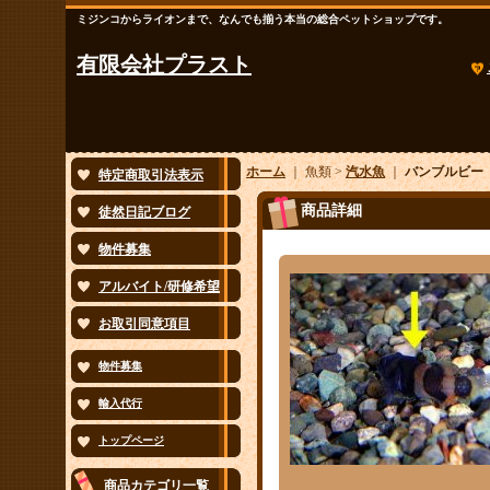
ミジンコからライオンまで、なんでも揃う本当の総合ペットショップです。
有限会社プラスト
ホーム
｜ 魚類 >
汽水魚
｜
バンブルビー 
特定商取引法表示
商品詳細
徒然日記ブログ
物件募集
アルバイト/研修希望
お取引同意項目
物件募集
輸入代行
トップページ
商品カテゴリ一覧