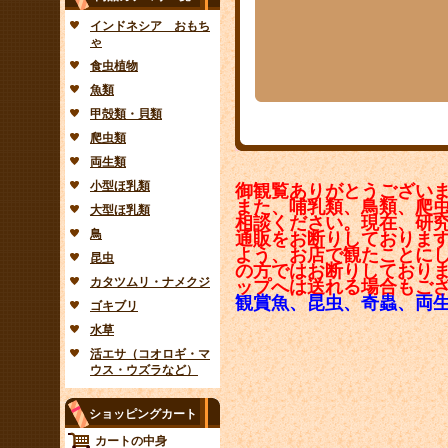
インドネシア おもち
ゃ
食虫植物
魚類
甲殻類・貝類
爬虫類
両生類
小型ほ乳類
御観覧ありがとうござい
また、哺乳類、鳥類、爬
大型ほ乳類
相談ください。現在、研
鳥
通販をお断りしておりま
よう、お店で観たことに
昆虫
の方ではお断りしており
カタツムリ・ナメクジ
ップへは送れる場合もご
観賞魚、昆虫、奇蟲、両
ゴキブリ
水草
活エサ（コオロギ・マ
ウス・ウズラなど）
ショッピングカート
カートの中身