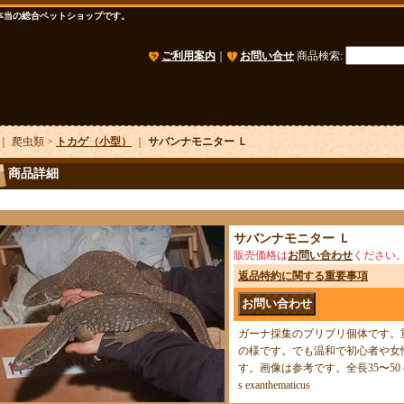
本当の総合ペットショップです。
ご利用案内
｜
お問い合せ
商品検索
:
｜ 爬虫類 >
トカゲ（小型）
｜
サバンナモニター Ｌ
商品詳細
サバンナモニター Ｌ
販売価格は
お問い合わせ
ください
返品特約に関する重要事項
ガーナ採集のブリブリ個体です。
の様です。でも温和で初心者や女
す。画像は参考です。全長35〜50ｃ
s exanthematicus