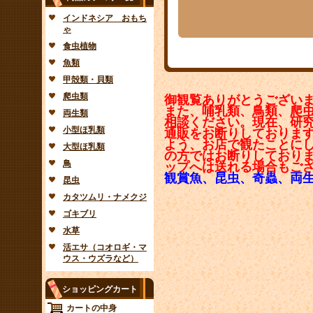
インドネシア おもち
ゃ
食虫植物
魚類
甲殻類・貝類
爬虫類
御観覧ありがとうござい
また、哺乳類、鳥類、爬
両生類
相談ください。現在、研
小型ほ乳類
通販をお断りしておりま
よう、お店で観たことに
大型ほ乳類
の方ではお断りしており
鳥
ップへは送れる場合もご
観賞魚、昆虫、奇蟲、両
昆虫
カタツムリ・ナメクジ
ゴキブリ
水草
活エサ（コオロギ・マ
ウス・ウズラなど）
ショッピングカート
カートの中身