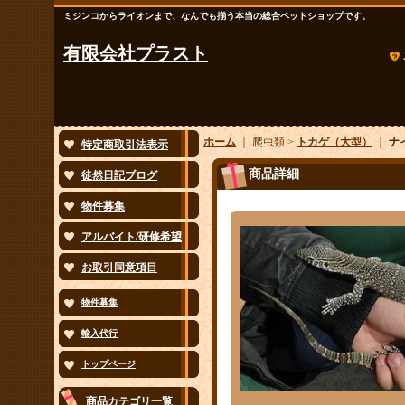
ミジンコからライオンまで、なんでも揃う本当の総合ペットショップです。
有限会社プラスト
ホーム
｜ 爬虫類 >
トカゲ（大型）
｜
ナ
特定商取引法表示
商品詳細
徒然日記ブログ
物件募集
アルバイト/研修希望
お取引同意項目
物件募集
輸入代行
トップページ
商品カテゴリ一覧