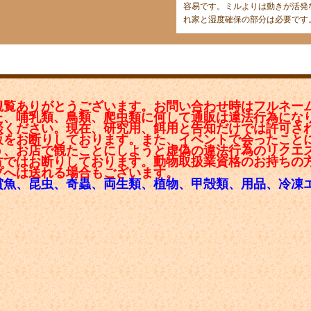
容易です。ミルよりは動きが活発
れ家と湿度確保の部分は必要です
観覧ありがとうございます。お問い合わせ時はフルネー
た、哺乳類、鳥類、爬虫類に何して通販は違法行為にな
談ください。現在、研究用、餌用と告知だけでは許可さ
販をお断りしております。また、イベントで会ったこと
う、お店で観たことにしようと虚偽の違法行為のリクエ
方ではお断りしております。動物取扱業資格のお持ちの
プへは送れる場合もございます。
賞魚、昆虫、奇蟲、両生類、植物、甲殻類、用品、冷凍