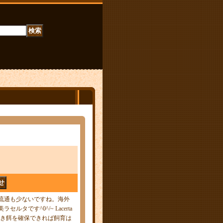
流通も少ないですね。海外
タです^0^/~ Lacerta
んが活き餌を確保できれば飼育は