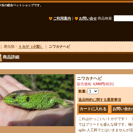
本当の総合ペットショップです。
ご利用案内
｜
お問い合せ
商品検索
:
｜ 爬虫類 >
トカゲ（小型）
｜
ニワカナヘビ
商品詳細
ニワカナヘビ
販売価格
:
4,980円
(税別)
数量
:
返品特約に関する重要事項
｜
これはかっこいいトカゲです！ 
ではブリードも盛んな様です。極美ラセル
agilis 人工餌でとはいきませ