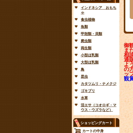
インドネシア おもち
ゃ
食虫植物
魚類
甲殻類・貝類
爬虫類
御
両生類
ま
相
小型ほ乳類
通
大型ほ乳類
よ
の
鳥
ッ
昆虫
観
カタツムリ・ナメクジ
ゴキブリ
水草
活エサ（コオロギ・マ
ウス・ウズラなど）
ショッピングカート
カートの中身