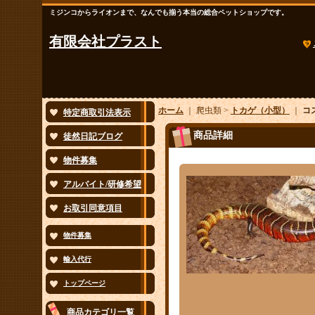
ミジンコからライオンまで、なんでも揃う本当の総合ペットショップです。
有限会社プラスト
ホーム
｜ 爬虫類 >
トカゲ（小型）
｜
コ
特定商取引法表示
商品詳細
徒然日記ブログ
物件募集
アルバイト/研修希望
お取引同意項目
物件募集
輸入代行
トップページ
商品カテゴリ一覧