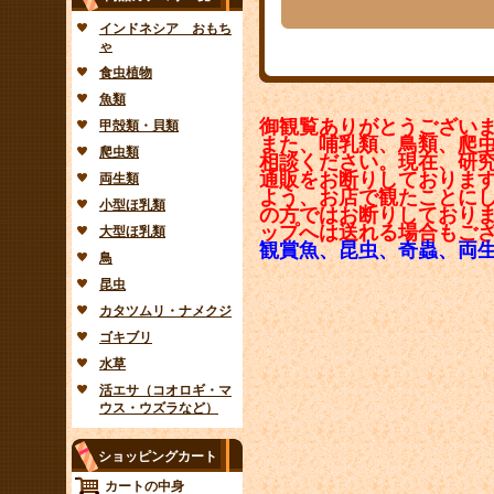
インドネシア おもち
ゃ
食虫植物
魚類
御観覧ありがとうござい
甲殻類・貝類
また、哺乳類、鳥類、爬
爬虫類
相談ください。現在、研
通販をお断りしておりま
両生類
よう、お店で観たことに
小型ほ乳類
の方ではお断りしており
ップへは送れる場合もご
大型ほ乳類
観賞魚、昆虫、奇蟲、両
鳥
昆虫
カタツムリ・ナメクジ
ゴキブリ
水草
活エサ（コオロギ・マ
ウス・ウズラなど）
ショッピングカート
カートの中身