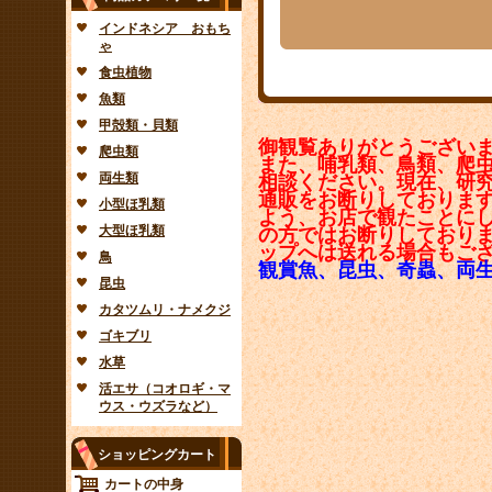
インドネシア おもち
ゃ
食虫植物
魚類
甲殻類・貝類
御観覧ありがとうござい
爬虫類
また、哺乳類、鳥類、爬
両生類
相談ください。現在、研
通販をお断りしておりま
小型ほ乳類
よう、お店で観たことに
大型ほ乳類
の方ではお断りしており
ップへは送れる場合もご
鳥
観賞魚、昆虫、奇蟲、両
昆虫
カタツムリ・ナメクジ
ゴキブリ
水草
活エサ（コオロギ・マ
ウス・ウズラなど）
ショッピングカート
カートの中身