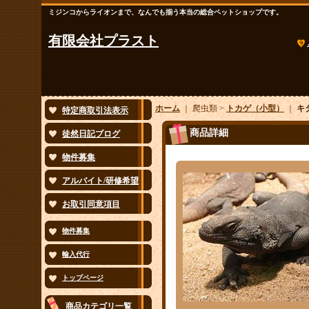
ミジンコからライオンまで、なんでも揃う本当の総合ペットショップです。
有限会社プラスト
ホーム
｜ 爬虫類 >
トカゲ（小型）
｜
キ
特定商取引法表示
商品詳細
徒然日記ブログ
物件募集
アルバイト/研修希望
お取引同意項目
物件募集
輸入代行
トップページ
商品カテゴリ一覧