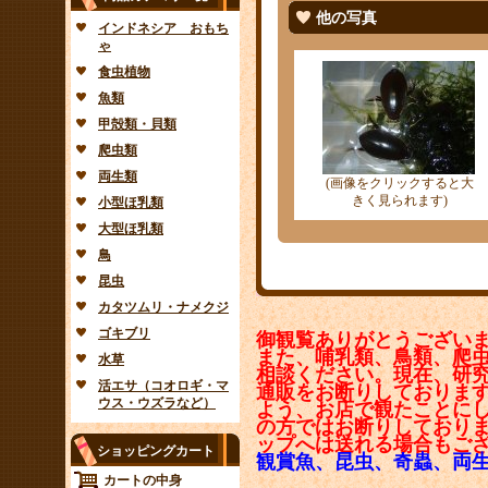
他の写真
インドネシア おもち
ゃ
食虫植物
魚類
甲殻類・貝類
爬虫類
両生類
(画像をクリックすると大
きく見られます)
小型ほ乳類
大型ほ乳類
鳥
昆虫
カタツムリ・ナメクジ
ゴキブリ
御観覧ありがとうござい
また、哺乳類、鳥類、爬
水草
相談ください。現在、研
活エサ（コオロギ・マ
通販をお断りしておりま
ウス・ウズラなど）
よう、お店で観たことに
の方ではお断りしており
ップへは送れる場合もご
ショッピングカート
観賞魚、昆虫、奇蟲、両
カートの中身