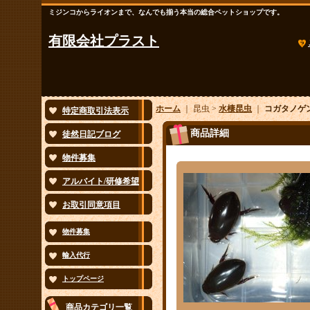
ミジンコからライオンまで、なんでも揃う本当の総合ペットショップです。
有限会社プラスト
ホーム
｜ 昆虫 >
水棲昆虫
｜
コガタノゲ
特定商取引法表示
商品詳細
徒然日記ブログ
物件募集
アルバイト/研修希望
お取引同意項目
物件募集
輸入代行
トップページ
商品カテゴリ一覧