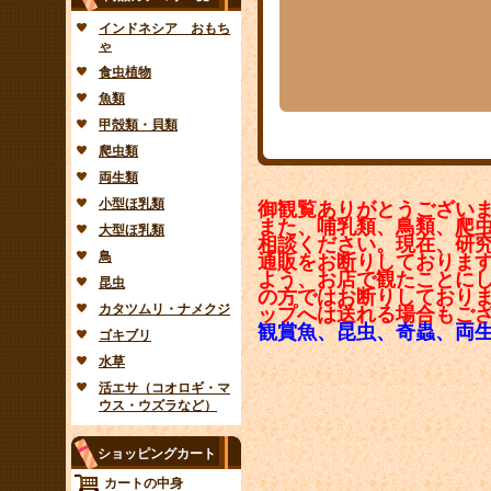
インドネシア おもち
ゃ
食虫植物
魚類
甲殻類・貝類
爬虫類
両生類
小型ほ乳類
御観覧ありがとうござい
また、哺乳類、鳥類、爬
大型ほ乳類
相談ください。現在、研
鳥
通販をお断りしておりま
よう、お店で観たことに
昆虫
の方ではお断りしており
カタツムリ・ナメクジ
ップへは送れる場合もご
観賞魚、昆虫、奇蟲、両
ゴキブリ
水草
活エサ（コオロギ・マ
ウス・ウズラなど）
ショッピングカート
カートの中身