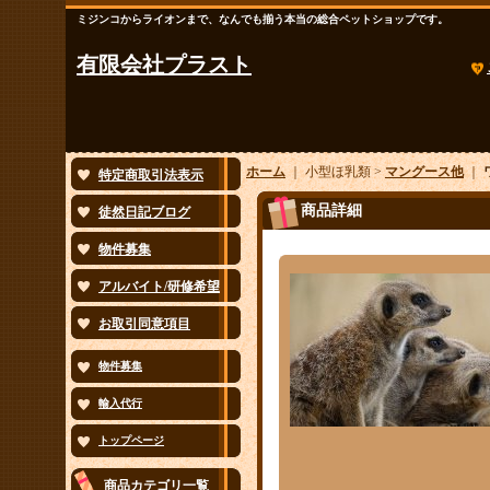
ミジンコからライオンまで、なんでも揃う本当の総合ペットショップです。
有限会社プラスト
ホーム
｜ 小型ほ乳類 >
マングース他
｜
特定商取引法表示
商品詳細
徒然日記ブログ
物件募集
アルバイト/研修希望
お取引同意項目
物件募集
輸入代行
トップページ
商品カテゴリ一覧