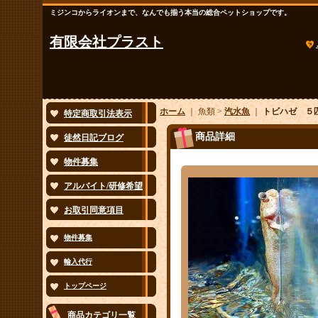
ミジンコからライオンまで、なんでも揃う本当の総合ペットショップです。
有限会社プラスト
ホーム
｜ 魚類 >
汽水魚
｜
トビハゼ ５
特定商取引法表示
商品詳細
徒然日記ブログ
物件募集
アルバイト/研修希望
お取引同意項目
物件募集
輸入代行
トップページ
商品カテゴリ一覧