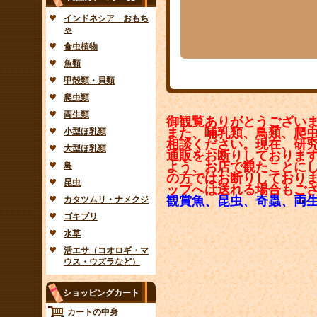
インドネシア おもち
ゃ
食虫植物
魚類
甲殻類・貝類
爬虫類
両生類
御観覧ありがとうござい
また、哺乳類、鳥類、爬
小型ほ乳類
相談ください。現在、研
大型ほ乳類
通販をお断りしておりま
よう、お店で観たことに
鳥
の方ではお断りしており
昆虫
ップへは送れる場合もご
観賞魚、昆虫、奇蟲、両
カタツムリ・ナメクジ
ゴキブリ
水草
活エサ（コオロギ・マ
ウス・ウズラなど）
ショッピングカート
カートの中身