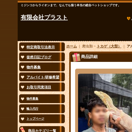
ミジンコからライオンまで、なんでも揃う本当の総合ペットショップです。
有限会社プラスト
ホーム
｜ 爬虫類 >
トカゲ（大型）
｜
ア
特定商取引法表示
商品詳細
徒然日記ブログ
物件募集
アルバイト/研修希望
お取引同意項目
物件募集
輸入代行
トップページ
商品カテゴリ一覧