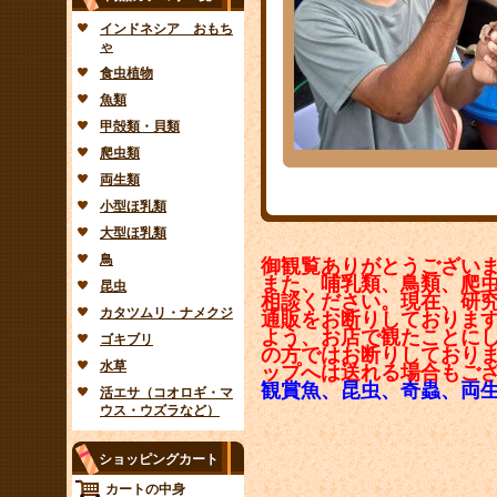
インドネシア おもち
ゃ
食虫植物
魚類
甲殻類・貝類
爬虫類
両生類
小型ほ乳類
大型ほ乳類
鳥
御観覧ありがとうござい
また、哺乳類、鳥類、爬
昆虫
相談ください。現在、研
カタツムリ・ナメクジ
通販をお断りしておりま
よう、お店で観たことに
ゴキブリ
の方ではお断りしており
水草
ップへは送れる場合もご
観賞魚、昆虫、奇蟲、両
活エサ（コオロギ・マ
ウス・ウズラなど）
ショッピングカート
カートの中身