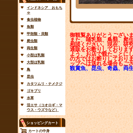
インドネシア おもち
ゃ
食虫植物
魚類
甲殻類・貝類
御観覧ありがとうござい
また、哺乳類、鳥類、爬
爬虫類
相談ください。現在、研
両生類
通販をお断りしておりま
よう、お店で観たことに
小型ほ乳類
の方ではお断りしており
大型ほ乳類
ップへは送れる場合もご
観賞魚、昆虫、奇蟲、両
鳥
昆虫
カタツムリ・ナメクジ
ゴキブリ
水草
活エサ（コオロギ・マ
ウス・ウズラなど）
ショッピングカート
カートの中身