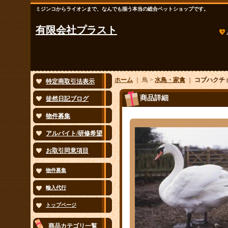
ミジンコからライオンまで、なんでも揃う本当の総合ペットショップです。
有限会社プラスト
ホーム
｜ 鳥 >
水鳥・家禽
｜
コブハクチ
特定商取引法表示
商品詳細
徒然日記ブログ
物件募集
アルバイト/研修希望
お取引同意項目
物件募集
輸入代行
トップページ
商品カテゴリ一覧