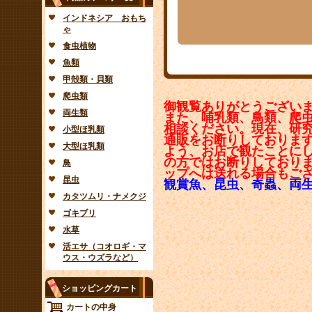
インドネシア おもち
ゃ
食虫植物
魚類
甲殻類・貝類
爬虫類
御観覧ありがとうござい
両生類
また、哺乳類、鳥類、爬
相談ください。現在、研
小型ほ乳類
通販をお断りしておりま
大型ほ乳類
よう、お店で観たことに
の方ではお断りしており
鳥
ップへは送れる場合もご
昆虫
観賞魚、昆虫、奇蟲、両
カタツムリ・ナメクジ
ゴキブリ
水草
活エサ（コオロギ・マ
ウス・ウズラなど）
ショッピングカート
カートの中身