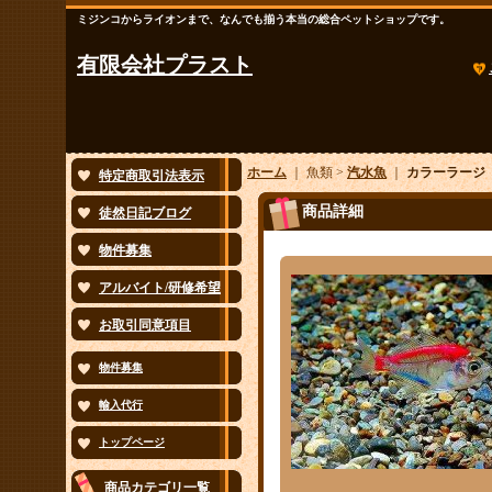
ミジンコからライオンまで、なんでも揃う本当の総合ペットショップです。
有限会社プラスト
ホーム
｜ 魚類 >
汽水魚
｜
カラーラージ 
特定商取引法表示
商品詳細
徒然日記ブログ
物件募集
アルバイト/研修希望
お取引同意項目
物件募集
輸入代行
トップページ
商品カテゴリ一覧