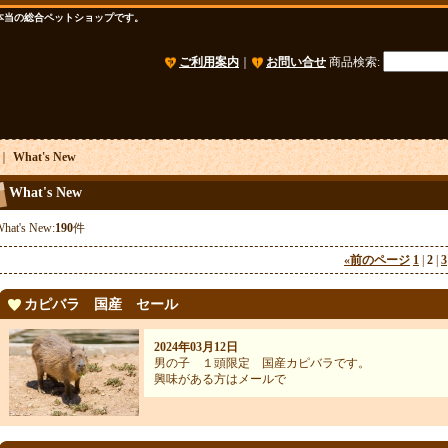
本当の総合ペットショップです。
ご利用案内
｜
お問い合せ
商品検索
:
｜
What's New
What's New
hat's New:
190
件
«
前のページ
1
|
2
|
3
カピバラ 国産 セール
2024年03月12日
男の子 １頭限定 国産カピバラです。
興味がある方はメールで