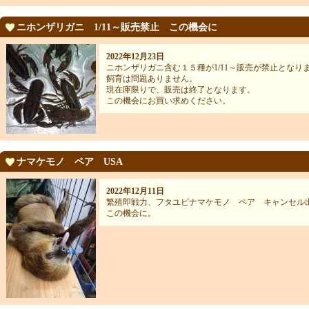
ニホンザリガニ 1/11～販売禁止 この機会に
2022年12月23日
ニホンザリガニ含む１５種が1/11～販売が禁止となり
飼育は問題ありません。
現在庫限りで、販売は終了となります。
この機会にお買い求めください。
ナマケモノ ペア USA
2022年12月11日
繁殖即戦力、フタユビナマケモノ ペア キャンセル
この機会に。