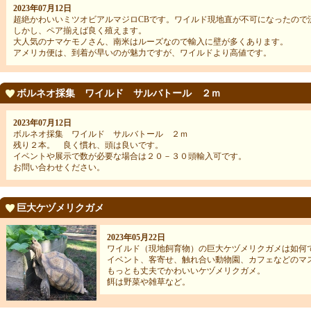
2023年07月12日
超絶かわいいミツオビアルマジロCBです。ワイルド現地直が不可になったので
しかし、ペア揃えば良く殖えます。
大人気のナマケモノさん、南米はルーズなので輸入に壁が多くあります。
アメリカ便は、到着が早いのが魅力ですが、ワイルドより高値です。
ボルネオ採集 ワイルド サルバトール ２ｍ
2023年07月12日
ボルネオ採集 ワイルド サルバトール ２ｍ
残り２本。 良く慣れ、頭は良いです。
イベントや展示で数が必要な場合は２０－３０頭輸入可です。
お問い合わせください。
巨大ケヅメリクガメ
2023年05月22日
ワイルド（現地飼育物）の巨大ケヅメリクガメは如何
イベント、客寄せ、触れ合い動物園、カフェなどのマ
もっとも丈夫でかわいいケヅメリクガメ。
餌は野菜や雑草など。