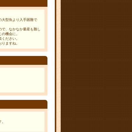
の大型魚より入手困難で
ので、なかなか量産も難し
この機会に。
談ください。
おりますね。
す。