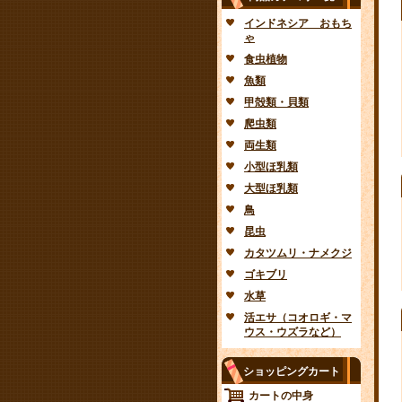
インドネシア おもち
ゃ
食虫植物
魚類
甲殻類・貝類
爬虫類
両生類
小型ほ乳類
大型ほ乳類
鳥
昆虫
カタツムリ・ナメクジ
ゴキブリ
水草
活エサ（コオロギ・マ
ウス・ウズラなど）
ショッピングカート
カートの中身