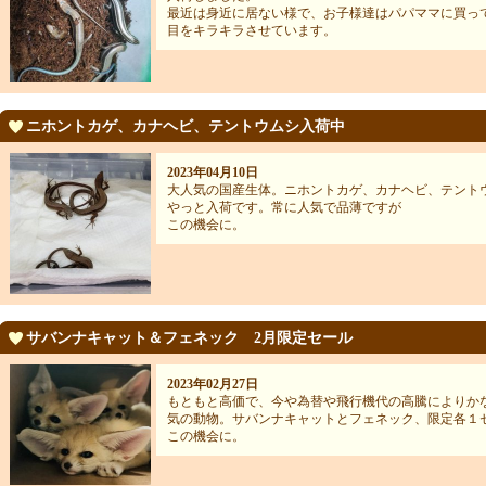
最近は身近に居ない様で、お子様達はパパママに買っ
目をキラキラさせています。
ニホントカゲ、カナヘビ、テントウムシ入荷中
2023年04月10日
大人気の国産生体。ニホントカゲ、カナヘビ、テント
やっと入荷です。常に人気で品薄ですが
この機会に。
サバンナキャット＆フェネック 2月限定セール
2023年02月27日
もともと高価で、今や為替や飛行機代の高騰によりか
気の動物。サバンナキャットとフェネック、限定各１
この機会に。