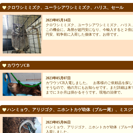
クロワシミミズク、ユーラシアワシミミズク、ハリス、セール
2023年05月14日
クロワシミミズク、ユーラシアワシミミズク、ハリス
この機会に。為替が超円安になり、今輸入すると２倍
円安、戦争前に入荷した個体です。お得です。
カワウソCB
2023年05月07日
カワウソCB入電しました。 お客様のご依頼品を探
そうなので、他の方にもお知らせです。まだ詳細は来
までに３か月は掛かるそうです。現地の法律で。
ハンミョウ、アリジゴク、ニホントカゲ幼体（ブルー尾）、ミスジ
2023年05月06日
ハンミョウ、アリジゴク、ニホントカゲ幼体（ブルー
入荷しました。