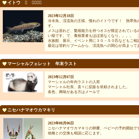
イトウ 𩹷 予約開始
2023年12月18日
冷水魚、渓流魚の王様、憧れのイトウです！ 熱帯魚
す。
メスは居れど、繁殖能力を持つオスが限定されている
い様です。で、養殖業者もほぼ居なくなり。。。。 
水族館、展示、イベント用に３０－５０匹などもご相
最近は管釣りブームから、渓流魚への関心が高まって
マーシャルフェレット 年末ラスト
2023年12月07日
マーシャルの年内ラストの入荷
マーシャル社長、直々に拡販を依頼されました。
各色、興味がある方はメールで
ニセハナマオウカマキリ
2023年08月06日
ニセハナマオウカマキリの卵嚢、ベビーの予約開始で
他種との交換も相談に応じます。