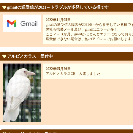
gmailの送受信が2021～トラブルが多発している様です
2022年11月05日
gmailの送受信の障害が2021/6～から多発している様で
弊社も携帯メール及び、gmailはエラーが多く
ここ２－３か月、gmailがほとんどエラーになっており
送受信できない場合は、他のアドレスでお願いします
アルビノカラス 受付中
2022年05月26日
アルビノカラスCB 入電しました