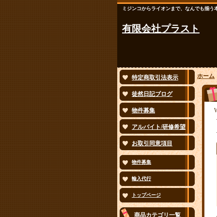
ミジンコからライオンまで、なんでも揃う
有限会社プラスト
ホーム
特定商取引法表示
徒然日記ブログ
物件募集
W
アルバイト/研修希望
お取引同意項目
物件募集
輸入代行
トップページ
商品カテゴリ一覧