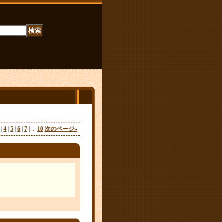
|
4
|
5
|
6
|
7
|
...
10
次のページ
»