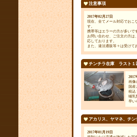
注意事項
2017年02月27日
現在、全てメール対応でおこ
す。
携帯等はエラーの方が多いで
お問い合わせ、ご注文の方は
応しております。
また、違法通販等々は受けて
チンチラ在庫 ラスト１
201
画像
国産
税込
哺乳
早い
アカリス、ヤマネ、チン
2017年01月19日