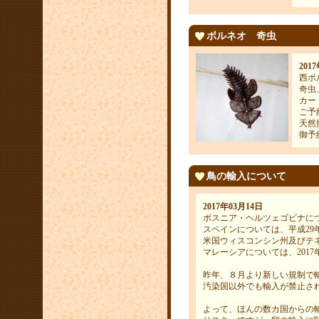
ボルネオ 奇虫
201
西ボ
奇虫
カー
ご予
天然
御予
鳥の輸入について
2017年03月14日
ボスニア・ヘルツェゴビナにつ
スペインについては、平成29年
米国ウィスコンシン州及びテネ
マレーシアについては、2017
昨年、８月より新しい規制で
汚染国以外でも輸入が禁止さ
よって、ほんの数カ国からの