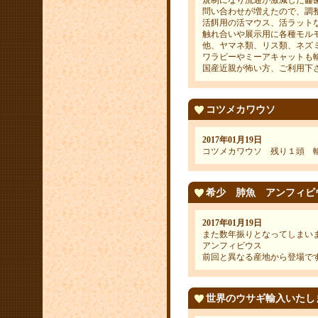
規制になり流通が激減した齧
問い合わせが増えたので、調
活餌用の活マウス、活ラット
触れ合いや展示用に各種モル
他、ヤマネ類、リス類、ネズ
ワラビーやミーアキャットも
国産近親が怖い方、ご利用下
コツメカワウソ
2017年01月19日
コツメカワウソ 残り１頭 
希少 肺魚 アンフィビ
2017年01月19日
また数年振りとなってしまい
アンフィビウス
前回と異なる産地から登場で
世界のウサギ輸入いたし