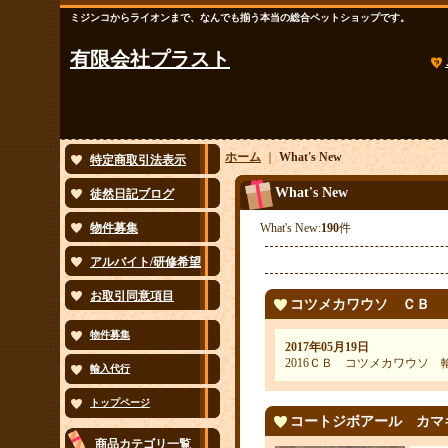
ミジンコからライオンまで、なんでも揃う本当の総合ペットショップです。
有限会社プラスト
ホーム
｜
What's New
特定商取引法表示
What's New
徒然日記ブログ
物件募集
What's New:
190
件
アルバイト/研修希望
お取引同意項目
コツメカワウソ ＣＢ
物件募集
2017年05月19日
2016ＣＢ コツメカワウソ 
輸入代行
トップページ
コートジボアール カマ
商品カテゴリ一覧