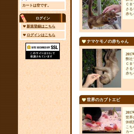
ＣＢ
カートは空です。
さる
赤ち
ログイン
新規登録はこちら
ログインはこちら
ナマケモノの赤ちゃん
201
弊社
ＣＢ
さる
赤ち
世界のカブトエビ
201
世界
休眠
こち
カー