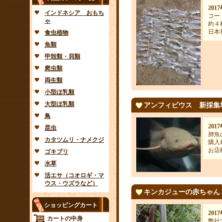
201
インドネシア おもち
コー
ゃ
約４
日本
食虫植物
魚類
甲殻類・貝類
爬虫類
両生類
小型ほ乳類
大型ほ乳類
アンフィビウス 新採集
鳥
201
昆虫
肺魚
カタツムリ・ナメクジ
購入
お店
ゴキブリ
水草
活エサ（コオロギ・マ
ウス・ウズラなど）
キンカジューの赤ちゃん
ショッピングカート
201
カートの中身
弊社